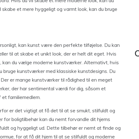
 bord. Hvis du vil skabe et mere moderne look, kan du
vil skabe et mere hyggeligt og varmt look, kan du bruge
ersonligt, kan kunst være den perfekte tilføjelse. Du kan
C
ler til at skabe et unikt look, der er helt dit eget. Hvis
l, kan du vælge moderne kunstværker. Alternativt, hvis
n du bruge kunstværker med klassiske kunstdesigns. Du
 Der er mange kunstværker til rådighed til en meget
ker, der har sentimental værdi for dig, såsom et
af et familiemedlem.
or er det vigtigt at få det til at se smukt, stilfuldt og
r for boligtilbehør kan du nemt forvandle dit hjems
fuldt og hyggeligt ud. Dette tilbehør er nemt at finde og
ormue, for at få dit hjem til at se stilfuldt og moderne