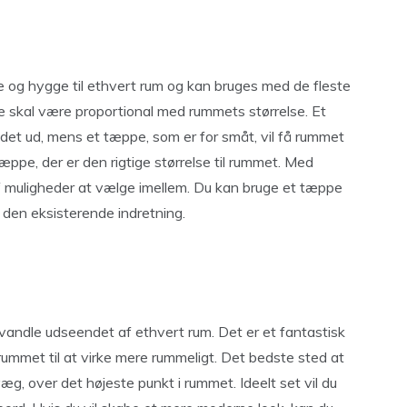
me og hygge til ethvert rum og kan bruges med de fleste
se skal være proportional med rummets størrelse. Et
 rodet ud, mens et tæppe, som er for småt, vil få rummet
 tæppe, der er den rigtige størrelse til rummet. Med
af muligheder at vælge imellem. Du kan bruge et tæppe
 i den eksisterende indretning.
rvandle udseendet af ethvert rum. Det er et fantastisk
 rummet til at virke mere rummeligt. Det bedste sted at
g, over det højeste punkt i rummet. Ideelt set vil du