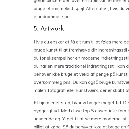
gerne placere den over en stoleskinne eller et
bruge et rammeløst spejl. Alternativt, hvis du 
et indrammet spejl.
5. Artwork
Hvis du ønsker at få dit rum til at føles mere p
bruge kunst til at fremhæve din indretningsstil el
du for eksempel har en moderne indretningssti
du har en mere traditionel indretningsstil, ka
behøver ikke bruge et væld af penge på kunst.
overkommelig pris. Du kan også bruge kunstvær
maleri, fotografi eller kunstværk, der er skabt 
Et hjem er et sted, hvor vi bruger meget tid. Derf
hyggeligt ud. Med disse top 5 essentielle forme
udseende og få det til at se mere moderne, stil
billigt at købe. Så du behøver ikke at bruge en f