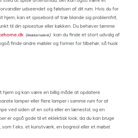
e sted at spise aftensmad, det kan også være et
orvandler udseendet og følelsen af ​​dit rum. Hvis du for
it hjem, kan et spisebord af træ blande sig problemfrit,
unkt til din spisestue eller køkken. Du behøver tømme
ikehome.dk
kan du finde et stort udvalg af
gså finde andre møbler og former for tilbehør, så husk
l dit hjem og kan være en billig måde at opdatere
rate lamper eller flere lamper i samme rum for at
pe ved siden af ​​en sofa eller en lænestol, og en
r er også gode til et eklektisk look, da du kan bruge
 som f.eks. et kunstværk, en bogreol eller et møbel.