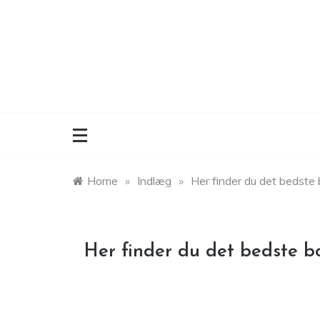
Skip
to
content
Home
»
Indlæg
»
Her finder du det bedste b
Her finder du det bedste bo