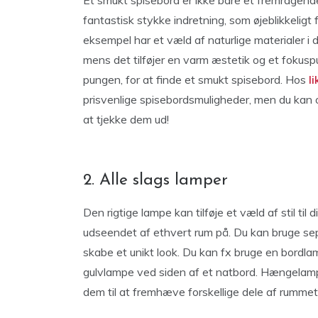
Et smukt spisebord er ikke bare et fremragend
fantastisk stykke indretning, som øjeblikkeligt f
eksempel har et væld af naturlige materialer i d
mens det tilføjer en varm æstetik og et fokusp
pungen, for at finde et smukt spisebord. Hos
l
prisvenlige spisebordsmuligheder, men du kan o
at tjekke dem ud!
2. Alle slags lamper
Den rigtige lampe kan tilføje et væld af stil ti
udseendet af ethvert rum på. Du kan bruge sepa
skabe et unikt look. Du kan fx bruge en bordlam
gulvlampe ved siden af ​​et natbord. Hængelampe
dem til at fremhæve forskellige dele af rummet,