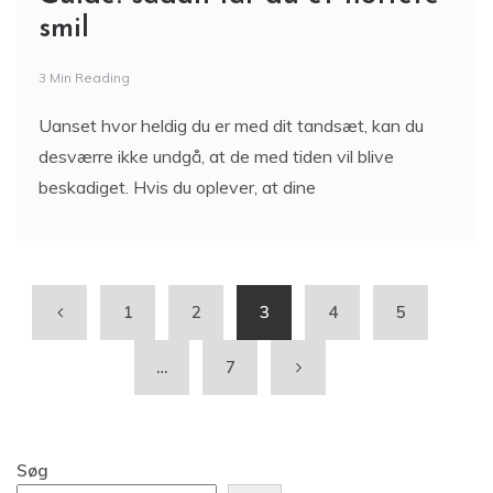
smil
3 Min Reading
Uanset hvor heldig du er med dit tandsæt, kan du
desværre ikke undgå, at de med tiden vil blive
beskadiget. Hvis du oplever, at dine
1
2
3
4
5
…
7
Søg