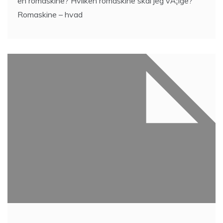
en romaskine? Hvilken romaskine skal jeg vÃ¦lge?
Romaskine – hvad