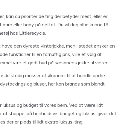
, kan du prioriter de ting der betyder mest, eller er
dit barn eller baby på nettet. Du vil dog altid kunne få
etøj hos Littlerecycle.
 at have den dyreste vinterjakke, men i stedet ønsker en
 funktioner til en fornuftig pris, ville et valg af
mmel vær et godt bud på sæsonens jakke til vinter.
har du stadig masser af økonomi til at handle andre
odystockings og bluser, her kan brands som blandt
luksus og budget til vores børn. Ved at være lidt
er at shoppe, på henholdsvis budget og luksus, giver det
s der er plads til lidt ekstra luksus-ting.