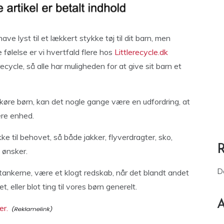
have lyst til et lækkert stykke tøj til dit barn, men
følelse er vi hvertfald flere hos
Littlerecycle.dk
recycle, så alle har muligheden for at give sit barn et
 køre børn, kan det nogle gange være en udfordring, at
ere enhed.
e til behovet, så både jakker, flyverdragter, sko,
 ønsker.
D
tankerne, være et klogt redskab, når det blandt andet
, eller blot ting til vores børn generelt.
A
er.