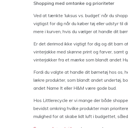
Shopping med omtanke og prioriteter
Ved at tænkte ‘luksus vs. budget’ når du shopper
vigtigst for dig når du køber tøj eller udstyr til 
mere i kurven, hvis du vælger at handle dit børn
Er det derimod ikke vigtigt for dig og dit barn
vinterjakke med skønne print og farver, samt gode
vinterjakker fra et mærke som blandt andet Hu
Fordi du valgte at handle dit børnetøj hos os, 
lækre produkter, som blandt andet undertøj, b
andet Name It eller H&M være gode bud.
Hos Littlerecycle er vi mange der både shopper 
bevidst omkring hvilke produkter man prioriter
mulighed for at skabe lidt luft i budgettet, sålede