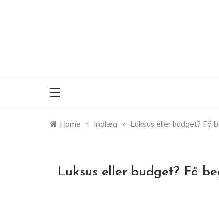
Skip
to
content
Home
»
Indlæg
»
Luksus eller budget? Få b
Luksus eller budget? Få beg