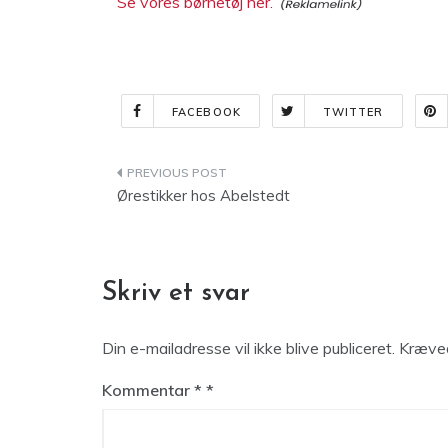
Se vores børnetøj her.
FACEBOOK
TWITTER
Indlægsnavigation
Ørestikker hos Abelstedt
Skriv et svar
Din e-mailadresse vil ikke blive publiceret.
Kræved
Kommentar
*